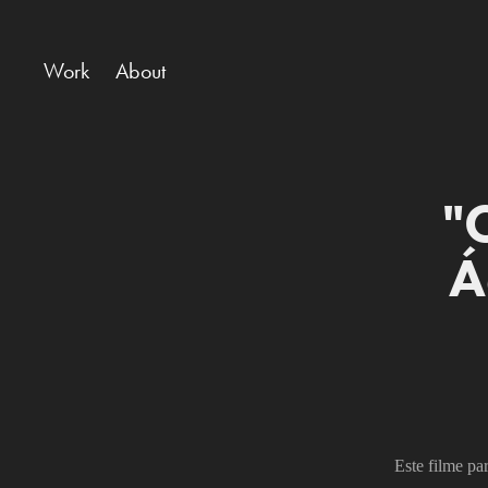
Work
About
"
Á
Este filme par