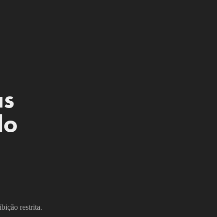
s 
do
bição restrita.