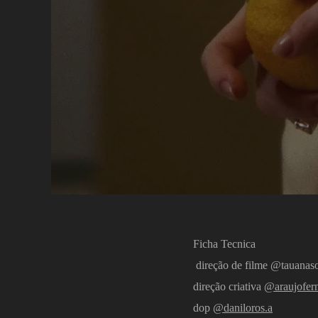
Ficha Tecnica
direção de filme @tauanaso
direção criativa
@araujofer
dop
@daniloros.a