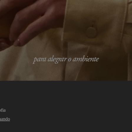
fia
nando